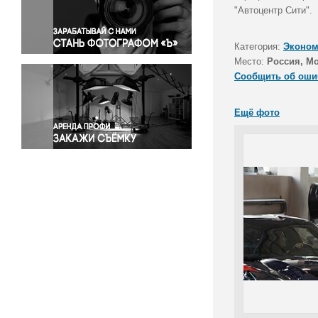
Правосудие
"Автоцентр Сити".
Происшествия и конфликты
Религия
Категория:
Эконом
Место:
Россия, М
Светская жизнь
Сообщить об оши
Спорт
Экология
Ещё фото
Экономика и бизнес