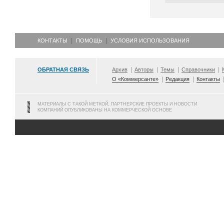
КОНТАКТЫ
ПОМОЩЬ
УСЛОВИЯ ИСПОЛЬЗОВАНИЯ
ОБРАТНАЯ СВЯЗЬ
Архив
Авторы
Темы
Справочники
О «Коммерсанте»
Редакция
Контакты
МАТЕРИАЛЫ С ТАКОЙ МЕТКОЙ, ПАРТНЕРСКИЕ ПРОЕКТЫ И НОВОСТИ
КОМПАНИЙ ОПУБЛИКОВАНЫ НА КОММЕРЧЕСКОЙ ОСНОВЕ