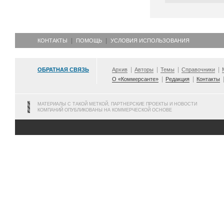
КОНТАКТЫ
ПОМОЩЬ
УСЛОВИЯ ИСПОЛЬЗОВАНИЯ
ОБРАТНАЯ СВЯЗЬ
Архив
Авторы
Темы
Справочники
О «Коммерсанте»
Редакция
Контакты
МАТЕРИАЛЫ С ТАКОЙ МЕТКОЙ, ПАРТНЕРСКИЕ ПРОЕКТЫ И НОВОСТИ
КОМПАНИЙ ОПУБЛИКОВАНЫ НА КОММЕРЧЕСКОЙ ОСНОВЕ