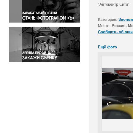
Правосудие
"Автоцентр Сити".
Происшествия и конфликты
Религия
Категория:
Эконом
Место:
Россия, М
Светская жизнь
Сообщить об оши
Спорт
Экология
Ещё фото
Экономика и бизнес