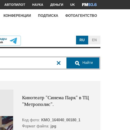
АВТОПИЛОТ
НАУКА
ДЕНЬГИ
UK
КОНФЕРЕНЦИИ
ПОДПИСКА
ФОТОАГЕНТСТВО
RU
EN
Найти
Кинотеатр "Синема Парк" в ТЦ
"Метрополис".
Код фото:
KMO_164040_00180_1
Формат файла:
jpg