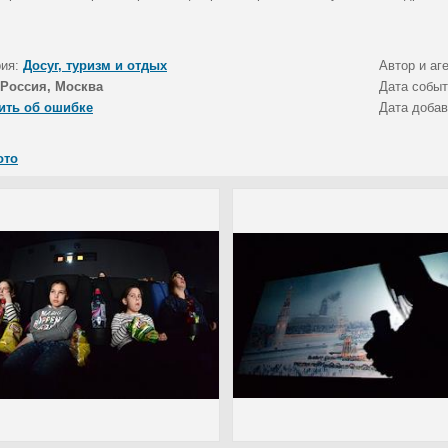
рия:
Досуг, туризм и отдых
Автор и аг
Россия, Москва
Дата собы
ить об ошибке
Дата доба
ото