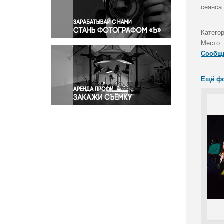
Правосудие
сеанса.
Происшествия и конфликты
Религия
Катего
Место:
Светская жизнь
Сообщ
Спорт
Экология
Ещё ф
Экономика и бизнес