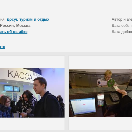
рия:
Досуг, туризм и отдых
Автор и аг
Россия, Москва
Дата собы
ить об ошибке
Дата доба
ото