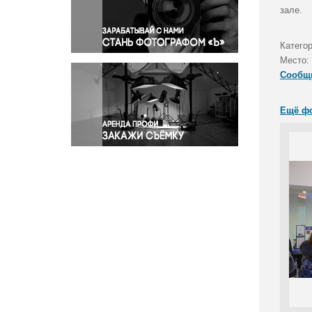
Правосудие
зале.
Происшествия и конфликты
Религия
Катего
Место:
Светская жизнь
Сообщ
Спорт
Экология
Ещё ф
Экономика и бизнес