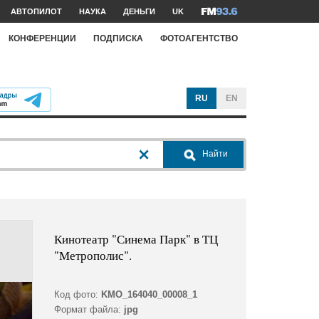
АВТОПИЛОТ
НАУКА
ДЕНЬГИ
UK
КОНФЕРЕНЦИИ
ПОДПИСКА
ФОТОАГЕНТСТВО
RU
EN
Найти
Кинотеатр "Синема Парк" в ТЦ
"Метрополис".
Код фото:
KMO_164040_00008_1
Формат файла:
jpg