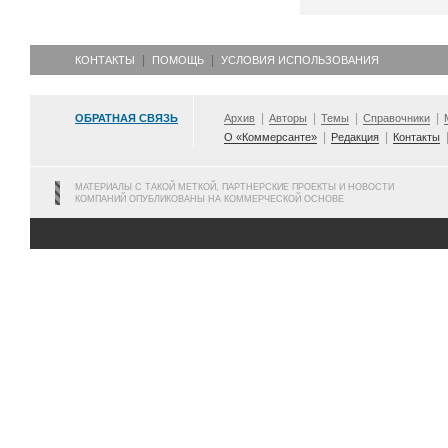
КОНТАКТЫ
ПОМОЩЬ
УСЛОВИЯ ИСПОЛЬЗОВАНИЯ
ОБРАТНАЯ СВЯЗЬ
Архив
Авторы
Темы
Справочники
О «Коммерсанте»
Редакция
Контакты
МАТЕРИАЛЫ С ТАКОЙ МЕТКОЙ, ПАРТНЕРСКИЕ ПРОЕКТЫ И НОВОСТИ
КОМПАНИЙ ОПУБЛИКОВАНЫ НА КОММЕРЧЕСКОЙ ОСНОВЕ