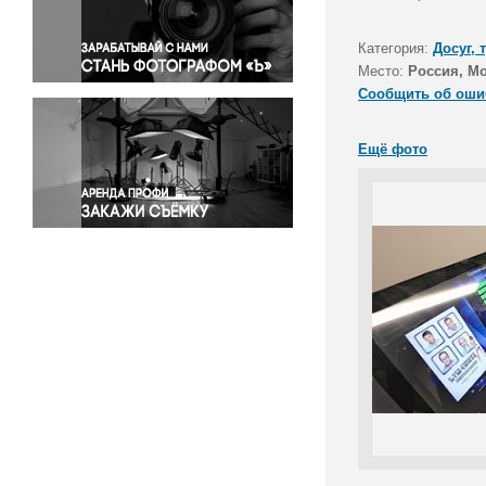
Правосудие
Происшествия и конфликты
Категория:
Досуг, 
Религия
Место:
Россия, М
Сообщить об оши
Светская жизнь
Спорт
Ещё фото
Экология
Экономика и бизнес