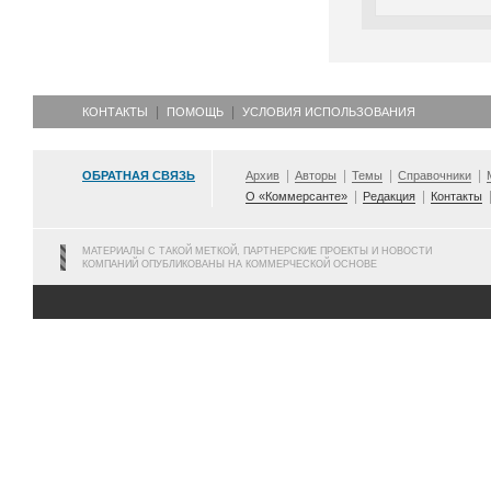
КОНТАКТЫ
ПОМОЩЬ
УСЛОВИЯ ИСПОЛЬЗОВАНИЯ
ОБРАТНАЯ СВЯЗЬ
Архив
Авторы
Темы
Справочники
О «Коммерсанте»
Редакция
Контакты
МАТЕРИАЛЫ С ТАКОЙ МЕТКОЙ, ПАРТНЕРСКИЕ ПРОЕКТЫ И НОВОСТИ
КОМПАНИЙ ОПУБЛИКОВАНЫ НА КОММЕРЧЕСКОЙ ОСНОВЕ