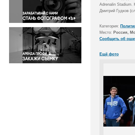
Правосудие
Adrenalin Stadium.
Дмитрий Гудков (сл
Происшествия и конфликты
Религия
Категория:
Полити
Светская жизнь
Место:
Россия, М
Спорт
Сообщить об оши
Экология
Экономика и бизнес
Ещё фото