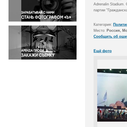
Правосудие
Adrenalin Stadium.
партии "Гражданск
Происшествия и конфликты
Религия
Категория:
Полити
Светская жизнь
Место:
Россия, М
Спорт
Сообщить об оши
Экология
Экономика и бизнес
Ещё фото