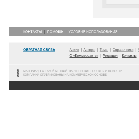
КОНТАКТЫ
ПОМОЩЬ
УСЛОВИЯ ИСПОЛЬЗОВАНИЯ
ОБРАТНАЯ СВЯЗЬ
Архив
Авторы
Темы
Справочники
О «Коммерсанте»
Редакция
Контакты
МАТЕРИАЛЫ С ТАКОЙ МЕТКОЙ, ПАРТНЕРСКИЕ ПРОЕКТЫ И НОВОСТИ
КОМПАНИЙ ОПУБЛИКОВАНЫ НА КОММЕРЧЕСКОЙ ОСНОВЕ