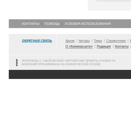
КОНТАКТЫ
ПОМОЩЬ
УСЛОВИЯ ИСПОЛЬЗОВАНИЯ
ОБРАТНАЯ СВЯЗЬ
Архив
Авторы
Темы
Справочники
О «Коммерсанте»
Редакция
Контакты
МАТЕРИАЛЫ С ТАКОЙ МЕТКОЙ, ПАРТНЕРСКИЕ ПРОЕКТЫ И НОВОСТИ
КОМПАНИЙ ОПУБЛИКОВАНЫ НА КОММЕРЧЕСКОЙ ОСНОВЕ