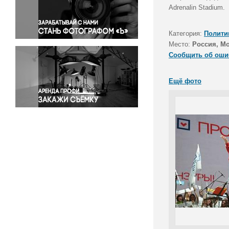
Правосудие
Adrenalin Stadium.
Происшествия и конфликты
Религия
Категория:
Полити
Место:
Россия, М
Светская жизнь
Сообщить об оши
Спорт
Экология
Ещё фото
Экономика и бизнес