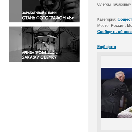
Правосудие
Олегом Табаковым 
Происшествия и конфликты
Религия
Категория:
Общест
Место:
Россия, М
Светская жизнь
Сообщить об оши
Спорт
Экология
Ещё фото
Экономика и бизнес