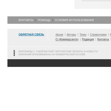
КОНТАКТЫ
ПОМОЩЬ
УСЛОВИЯ ИСПОЛЬЗОВАНИЯ
ОБРАТНАЯ СВЯЗЬ
Архив
Авторы
Темы
Справочники
О «Коммерсанте»
Редакция
Контакты
МАТЕРИАЛЫ С ТАКОЙ МЕТКОЙ, ПАРТНЕРСКИЕ ПРОЕКТЫ И НОВОСТИ
КОМПАНИЙ ОПУБЛИКОВАНЫ НА КОММЕРЧЕСКОЙ ОСНОВЕ