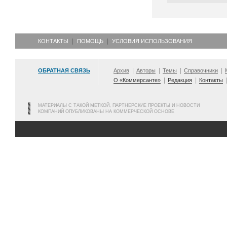
КОНТАКТЫ
ПОМОЩЬ
УСЛОВИЯ ИСПОЛЬЗОВАНИЯ
ОБРАТНАЯ СВЯЗЬ
Архив
Авторы
Темы
Справочники
О «Коммерсанте»
Редакция
Контакты
МАТЕРИАЛЫ С ТАКОЙ МЕТКОЙ, ПАРТНЕРСКИЕ ПРОЕКТЫ И НОВОСТИ
КОМПАНИЙ ОПУБЛИКОВАНЫ НА КОММЕРЧЕСКОЙ ОСНОВЕ