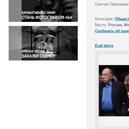
Правосудие
Олегом Табаковым 
Происшествия и конфликты
Религия
Категория:
Общест
Место:
Россия, М
Светская жизнь
Сообщить об оши
Спорт
Экология
Ещё фото
Экономика и бизнес