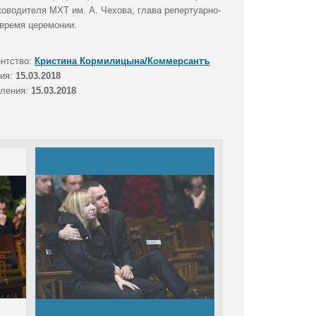
оводителя МХТ им. А. Чехова, глава репертуарно-
 время церемонии.
ентство:
Кристина Кормилицына/Коммерсантъ
тия:
15.03.2018
вления:
15.03.2018