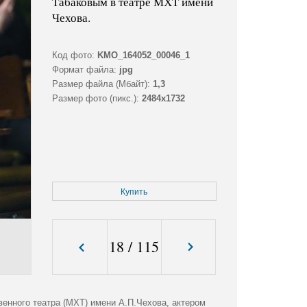
Табаковым в театре МХТ имени
Чехова.
Код фото:
KMO_164052_00046_1
Формат файла:
jpg
Размер файла (Мбайт):
1,3
Размер фото (пикс.):
2484x1732
Купить
18
/
115
нного театра (МХТ) имени А.П.Чехова, актером