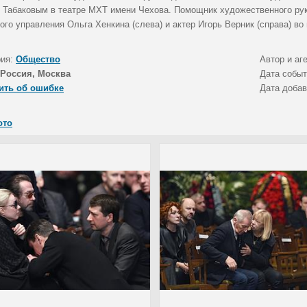
 Табаковым в театре МХТ имени Чехова. Помощник художественного рук
ого управления Ольга Хенкина (слева) и актер Игорь Верник (справа) во
рия:
Общество
Автор и аг
Россия, Москва
Дата собы
ить об ошибке
Дата доба
ото