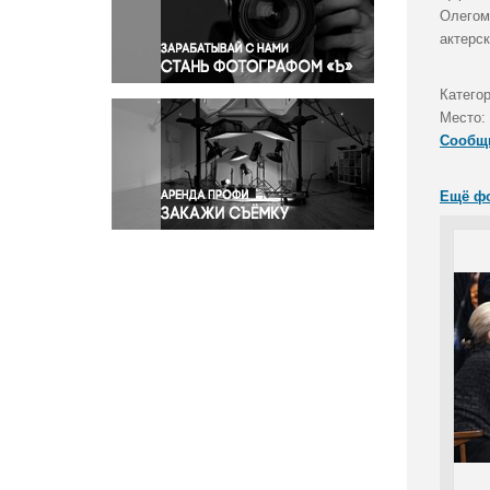
Правосудие
Олегом
актерск
Происшествия и конфликты
Религия
Катего
Светская жизнь
Место:
Спорт
Сообщ
Экология
Экономика и бизнес
Ещё ф