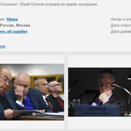
"Сколково" Юрий Осипов (справа) во время заседания.
рия:
Наука
Автор и аг
Россия, Москва
Дата собы
ить об ошибке
Дата доба
ото