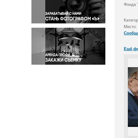
Правосудие
Фонда 
Происшествия и конфликты
Религия
Катего
Место:
Светская жизнь
Сообщ
Спорт
Экология
Ещё ф
Экономика и бизнес