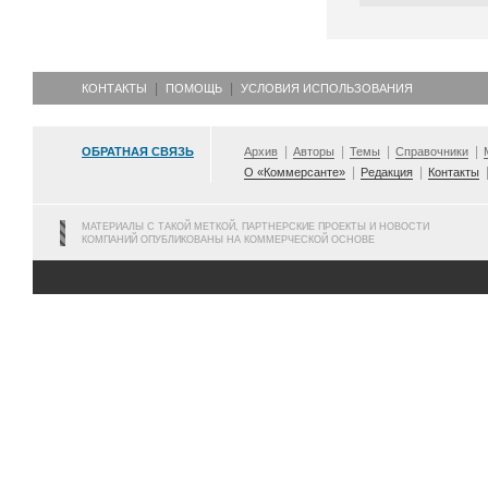
КОНТАКТЫ
ПОМОЩЬ
УСЛОВИЯ ИСПОЛЬЗОВАНИЯ
ОБРАТНАЯ СВЯЗЬ
Архив
Авторы
Темы
Справочники
О «Коммерсанте»
Редакция
Контакты
МАТЕРИАЛЫ С ТАКОЙ МЕТКОЙ, ПАРТНЕРСКИЕ ПРОЕКТЫ И НОВОСТИ
КОМПАНИЙ ОПУБЛИКОВАНЫ НА КОММЕРЧЕСКОЙ ОСНОВЕ