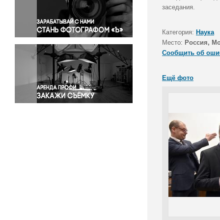
Правосудие
заседания.
Происшествия и конфликты
Религия
Категория:
Наука
Место:
Россия, М
Светская жизнь
Сообщить об оши
Спорт
Экология
Ещё фото
Экономика и бизнес