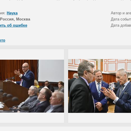
рия:
Наука
Автор и аг
Россия, Москва
Дата собы
ить об ошибке
Дата доба
ото