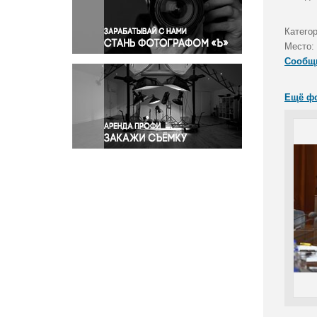
Правосудие
Происшествия и конфликты
Катего
Религия
Место:
Сообщ
Светская жизнь
Спорт
Ещё ф
Экология
Экономика и бизнес