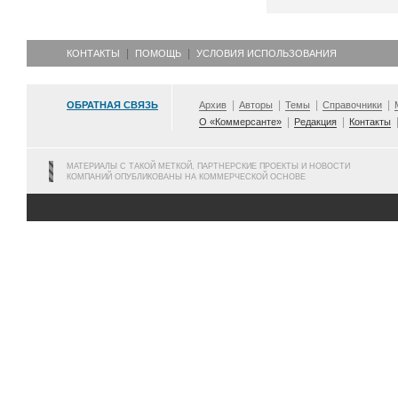
КОНТАКТЫ
ПОМОЩЬ
УСЛОВИЯ ИСПОЛЬЗОВАНИЯ
ОБРАТНАЯ СВЯЗЬ
Архив
Авторы
Темы
Справочники
О «Коммерсанте»
Редакция
Контакты
МАТЕРИАЛЫ С ТАКОЙ МЕТКОЙ, ПАРТНЕРСКИЕ ПРОЕКТЫ И НОВОСТИ
КОМПАНИЙ ОПУБЛИКОВАНЫ НА КОММЕРЧЕСКОЙ ОСНОВЕ