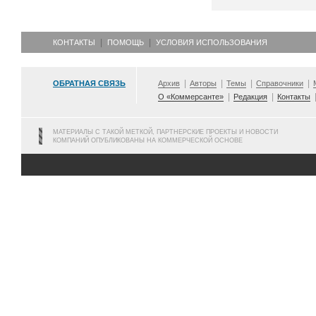
КОНТАКТЫ
ПОМОЩЬ
УСЛОВИЯ ИСПОЛЬЗОВАНИЯ
ОБРАТНАЯ СВЯЗЬ
Архив
Авторы
Темы
Справочники
О «Коммерсанте»
Редакция
Контакты
МАТЕРИАЛЫ С ТАКОЙ МЕТКОЙ, ПАРТНЕРСКИЕ ПРОЕКТЫ И НОВОСТИ
КОМПАНИЙ ОПУБЛИКОВАНЫ НА КОММЕРЧЕСКОЙ ОСНОВЕ