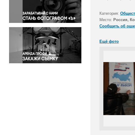
Правосудие
Происшествия и конфликты
Категория:
Общест
Религия
Место:
Россия, Ко
Сообщить об оши
Светская жизнь
Спорт
Ещё фото
Экология
Экономика и бизнес