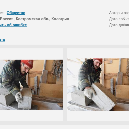
рия:
Общество
Автор и аг
Россия, Костромская обл., Кологрив
Дата собы
ить об ошибке
Дата доба
ото