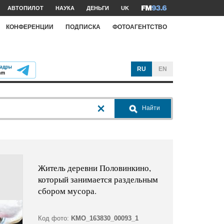
АВТОПИЛОТ
НАУКА
ДЕНЬГИ
UK
КОНФЕРЕНЦИИ
ПОДПИСКА
ФОТОАГЕНТСТВО
RU
EN
Найти
Житель деревни Половинкино,
который занимается раздельным
сбором мусора.
Код фото:
KMO_163830_00093_1