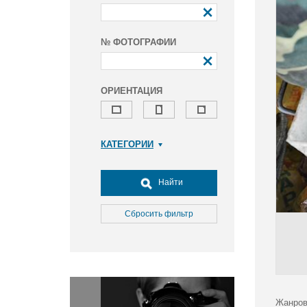
№ ФОТОГРАФИИ
ОРИЕНТАЦИЯ
КАТЕГОРИИ
Армия и ВПК
Досуг, туризм и отдых
Найти
Культура
Медицина
Сбросить фильтр
Наука
Образование
Общество
Окружающая среда
Политика
Жанров