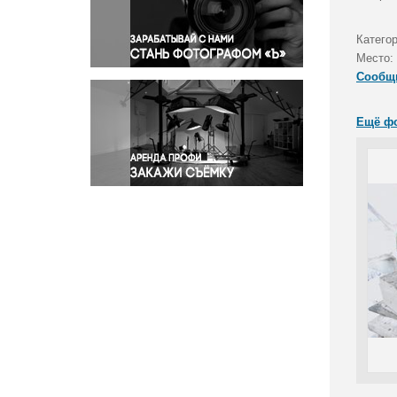
Правосудие
Происшествия и конфликты
Катего
Религия
Место:
Сообщ
Светская жизнь
Спорт
Ещё ф
Экология
Экономика и бизнес