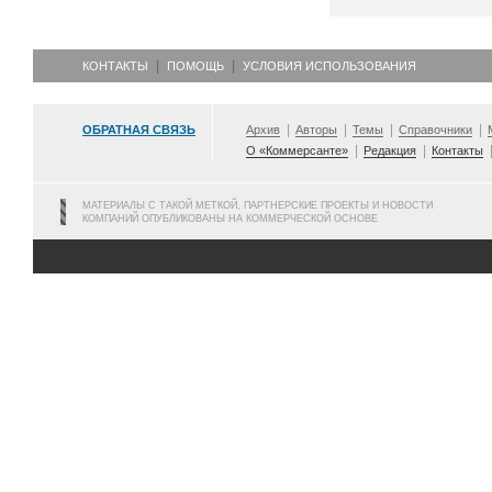
КОНТАКТЫ
ПОМОЩЬ
УСЛОВИЯ ИСПОЛЬЗОВАНИЯ
ОБРАТНАЯ СВЯЗЬ
Архив
Авторы
Темы
Справочники
О «Коммерсанте»
Редакция
Контакты
МАТЕРИАЛЫ С ТАКОЙ МЕТКОЙ, ПАРТНЕРСКИЕ ПРОЕКТЫ И НОВОСТИ
КОМПАНИЙ ОПУБЛИКОВАНЫ НА КОММЕРЧЕСКОЙ ОСНОВЕ