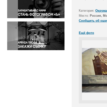
Правосудие
Происшествия и конфликты
Категория:
Окружа
Религия
Место:
Россия, М
Сообщить об оши
Светская жизнь
Спорт
Ещё фото
Экология
Экономика и бизнес