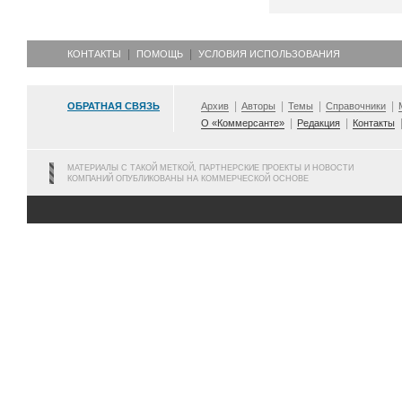
КОНТАКТЫ
ПОМОЩЬ
УСЛОВИЯ ИСПОЛЬЗОВАНИЯ
ОБРАТНАЯ СВЯЗЬ
Архив
Авторы
Темы
Справочники
О «Коммерсанте»
Редакция
Контакты
МАТЕРИАЛЫ С ТАКОЙ МЕТКОЙ, ПАРТНЕРСКИЕ ПРОЕКТЫ И НОВОСТИ
КОМПАНИЙ ОПУБЛИКОВАНЫ НА КОММЕРЧЕСКОЙ ОСНОВЕ