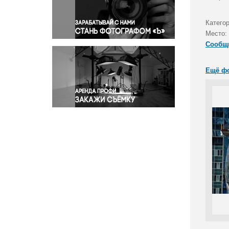
Правосудие
Происшествия и конфликты
Катего
Религия
Место:
Сообщ
Светская жизнь
Спорт
Ещё ф
Экология
Экономика и бизнес