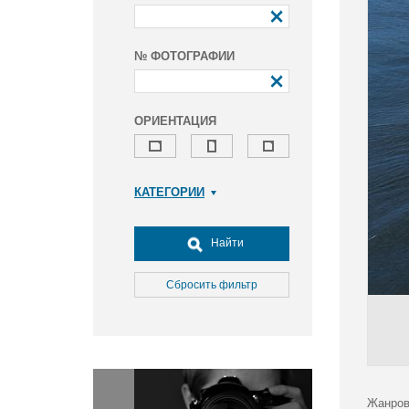
№ ФОТОГРАФИИ
ОРИЕНТАЦИЯ
КАТЕГОРИИ
Армия и ВПК
Досуг, туризм и отдых
Найти
Культура
Медицина
Сбросить фильтр
Наука
Образование
Общество
Окружающая среда
Политика
Жанров