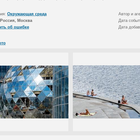
рия:
Окружающая среда
Автор и аг
Россия, Москва
Дата собы
ить об ошибке
Дата доба
ото