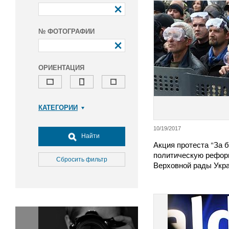
№ ФОТОГРАФИИ
ОРИЕНТАЦИЯ
КАТЕГОРИИ
Армия и ВПК
10/19/2017
Досуг, туризм и отдых
Найти
Акция протеста "За
Культура
политическую рефор
Медицина
Сбросить фильтр
Верховной рады Укр
Наука
Образование
Общество
Окружающая среда
Политика