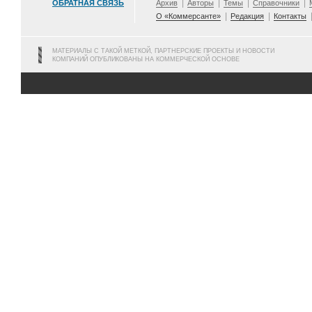
ОБРАТНАЯ СВЯЗЬ
Архив
Авторы
Темы
Справочники
О «Коммерсанте»
Редакция
Контакты
МАТЕРИАЛЫ С ТАКОЙ МЕТКОЙ, ПАРТНЕРСКИЕ ПРОЕКТЫ И НОВОСТИ
КОМПАНИЙ ОПУБЛИКОВАНЫ НА КОММЕРЧЕСКОЙ ОСНОВЕ