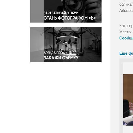
Правосудие
облика
Абызов
Происшествия и конфликты
Религия
Катего
Светская жизнь
Место:
Спорт
Сообщ
Экология
Экономика и бизнес
Ещё ф