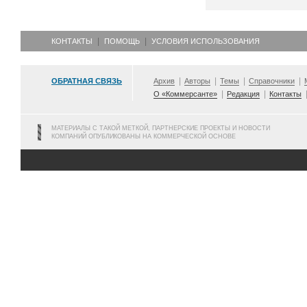
КОНТАКТЫ
ПОМОЩЬ
УСЛОВИЯ ИСПОЛЬЗОВАНИЯ
ОБРАТНАЯ СВЯЗЬ
Архив
Авторы
Темы
Справочники
О «Коммерсанте»
Редакция
Контакты
МАТЕРИАЛЫ С ТАКОЙ МЕТКОЙ, ПАРТНЕРСКИЕ ПРОЕКТЫ И НОВОСТИ
КОМПАНИЙ ОПУБЛИКОВАНЫ НА КОММЕРЧЕСКОЙ ОСНОВЕ