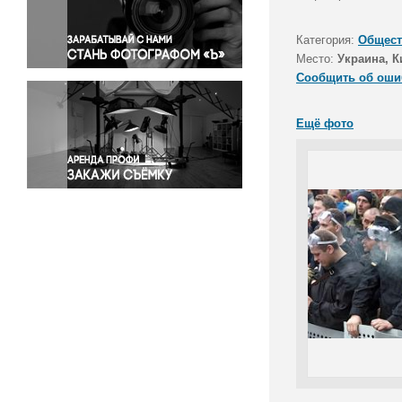
Правосудие
Происшествия и конфликты
Категория:
Общест
Религия
Место:
Украина, К
Сообщить об оши
Светская жизнь
Спорт
Ещё фото
Экология
Экономика и бизнес