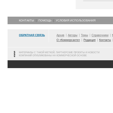
КОНТАКТЫ
ПОМОЩЬ
УСЛОВИЯ ИСПОЛЬЗОВАНИЯ
ОБРАТНАЯ СВЯЗЬ
Архив
Авторы
Темы
Справочники
О «Коммерсанте»
Редакция
Контакты
МАТЕРИАЛЫ С ТАКОЙ МЕТКОЙ, ПАРТНЕРСКИЕ ПРОЕКТЫ И НОВОСТИ
КОМПАНИЙ ОПУБЛИКОВАНЫ НА КОММЕРЧЕСКОЙ ОСНОВЕ