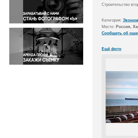
Правосудие
Строительство вто
Происшествия и конфликты
Религия
Категория:
Эконом
Место:
Россия, Ха
Светская жизнь
Сообщить об оши
Спорт
Экология
Ещё фото
Экономика и бизнес