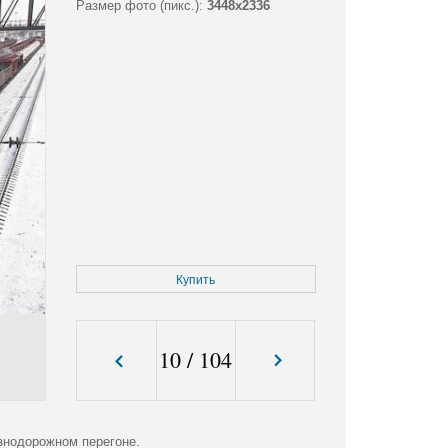
Размер фото (пикс.):
3448x2336
Купить
10
/
104
знодорожном перегоне.