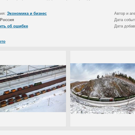
рия:
Экономика и бизнес
Автор и аг
Россия
Дата собы
ить об ошибке
Дата доба
ото