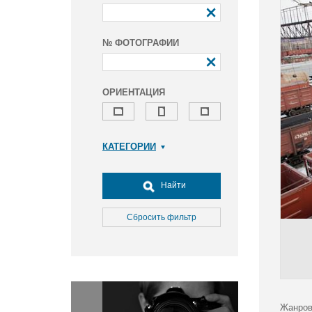
№ ФОТОГРАФИИ
ОРИЕНТАЦИЯ
КАТЕГОРИИ
Армия и ВПК
Досуг, туризм и отдых
Найти
Культура
Медицина
Сбросить фильтр
Наука
Образование
Общество
Окружающая среда
Политика
Жанров