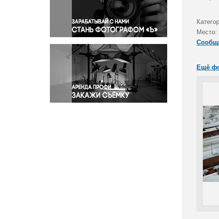
Правосудие
Происшествия и конфликты
Катего
Религия
Место:
Сообщ
Светская жизнь
Спорт
Ещё ф
Экология
Экономика и бизнес