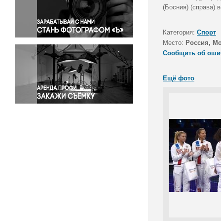
Правосудие
(Босния) (справа) 
Происшествия и конфликты
Религия
Категория:
Спорт
Место:
Россия, М
Светская жизнь
Сообщить об оши
Спорт
Экология
Ещё фото
Экономика и бизнес