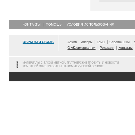
КОНТАКТЫ
ПОМОЩЬ
УСЛОВИЯ ИСПОЛЬЗОВАНИЯ
ОБРАТНАЯ СВЯЗЬ
Архив
Авторы
Темы
Справочники
О «Коммерсанте»
Редакция
Контакты
МАТЕРИАЛЫ С ТАКОЙ МЕТКОЙ, ПАРТНЕРСКИЕ ПРОЕКТЫ И НОВОСТИ
КОМПАНИЙ ОПУБЛИКОВАНЫ НА КОММЕРЧЕСКОЙ ОСНОВЕ