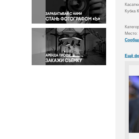
Правосудие
Касатк
Кубка К
Происшествия и конфликты
Религия
Катего
Светская жизнь
Место:
Спорт
Сообщ
Экология
Экономика и бизнес
Ещё ф