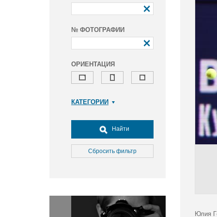
№ ФОТОГРАФИИ
ОРИЕНТАЦИЯ
КАТЕГОРИИ
Армия и ВПК
Досуг, туризм и отдых
Найти
Культура
Медицина
Сбросить фильтр
Наука
Образование
Общество
Окружающая среда
Политика
Юлия Г