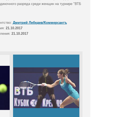
одиночного разряда среди женщин на турнире "ВТБ
ентство:
Дмитрий Лебедев/Коммерсантъ
тия:
21.10.2017
вления:
21.10.2017