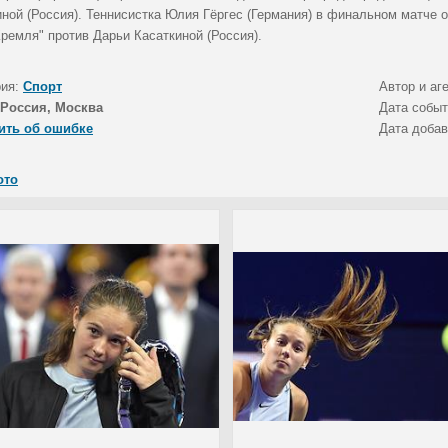
иной (Россия). Теннисистка Юлия Гёргес (Германия) в финальном матче 
ремля" против Дарьи Касаткиной (Россия).
рия:
Спорт
Автор и аг
Россия, Москва
Дата собы
ить об ошибке
Дата доба
ото