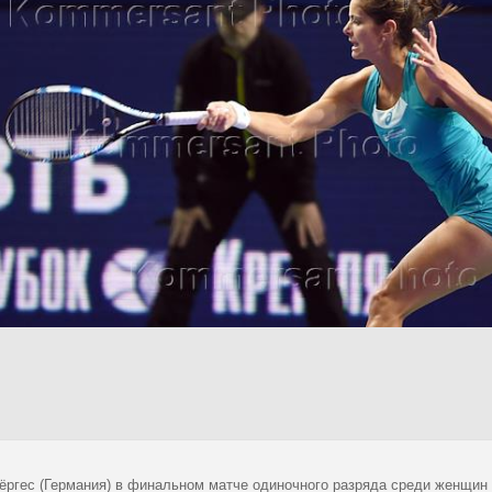
ёргес (Германия) в финальном матче одиночного разряда среди женщин 