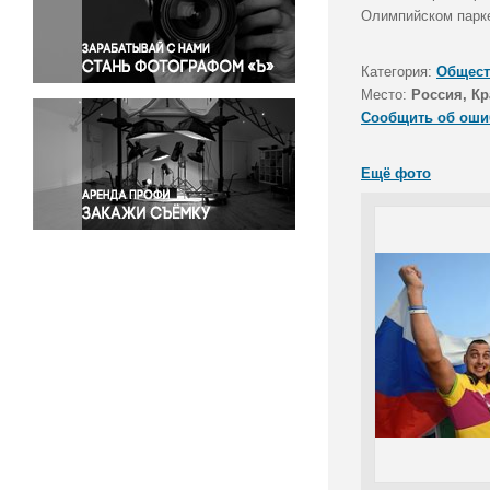
Правосудие
Олимпийском парк
Происшествия и конфликты
Религия
Категория:
Общест
Место:
Россия, Кр
Светская жизнь
Сообщить об оши
Спорт
Экология
Ещё фото
Экономика и бизнес