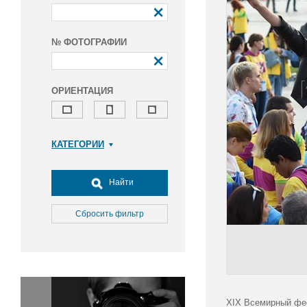
№ ФОТОГРАФИИ
ОРИЕНТАЦИЯ
КАТЕГОРИИ
Армия и ВПК
Досуг, туризм и отдых
Найти
Культура
Медицина
Сбросить фильтр
Наука
Образование
Общество
Окружающая среда
Политика
XIX Всемирный фес