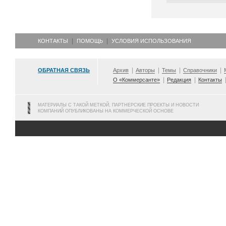
КОНТАКТЫ
ПОМОЩЬ
УСЛОВИЯ ИСПОЛЬЗОВАНИЯ
ОБРАТНАЯ СВЯЗЬ
Архив
Авторы
Темы
Справочники
О «Коммерсанте»
Редакция
Контакты
МАТЕРИАЛЫ С ТАКОЙ МЕТКОЙ, ПАРТНЕРСКИЕ ПРОЕКТЫ И НОВОСТИ
КОМПАНИЙ ОПУБЛИКОВАНЫ НА КОММЕРЧЕСКОЙ ОСНОВЕ