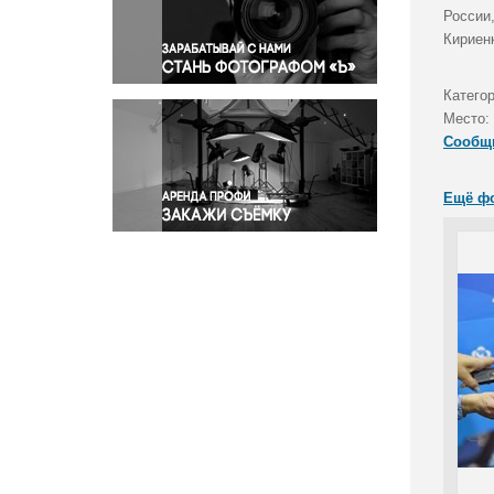
Правосудие
России
Кириен
Происшествия и конфликты
Религия
Катего
Светская жизнь
Место:
Спорт
Сообщ
Экология
Экономика и бизнес
Ещё ф