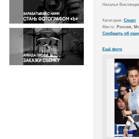
Правосудие
Наталья Вихлянцев
Происшествия и конфликты
Религия
Категория:
Спорт
Место:
Россия, М
Светская жизнь
Сообщить об оши
Спорт
Экология
Ещё фото
Экономика и бизнес