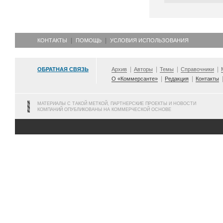
КОНТАКТЫ
ПОМОЩЬ
УСЛОВИЯ ИСПОЛЬЗОВАНИЯ
ОБРАТНАЯ СВЯЗЬ
Архив
Авторы
Темы
Справочники
О «Коммерсанте»
Редакция
Контакты
МАТЕРИАЛЫ С ТАКОЙ МЕТКОЙ, ПАРТНЕРСКИЕ ПРОЕКТЫ И НОВОСТИ
КОМПАНИЙ ОПУБЛИКОВАНЫ НА КОММЕРЧЕСКОЙ ОСНОВЕ