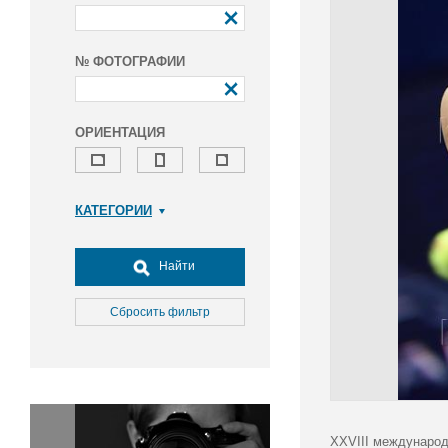
№ ФОТОГРАФИИ
ОРИЕНТАЦИЯ
КАТЕГОРИИ
Армия и ВПК
Досуг, туризм и отдых
Найти
Культура
Медицина
Сбросить фильтр
Наука
Образование
Общество
Окружающая среда
Политика
XXVIII международ