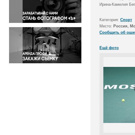
Правосудие
Ирина-Камелия Бег
Происшествия и конфликты
Религия
Категория:
Спорт
Место:
Россия, М
Светская жизнь
Сообщить об оши
Спорт
Экология
Ещё фото
Экономика и бизнес