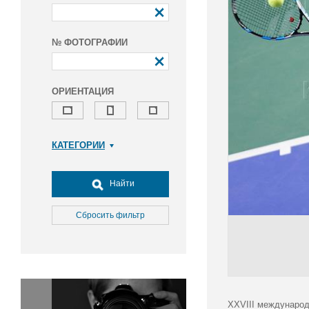
№ ФОТОГРАФИИ
ОРИЕНТАЦИЯ
КАТЕГОРИИ
Армия и ВПК
Досуг, туризм и отдых
Найти
Культура
Медицина
Сбросить фильтр
Наука
Образование
Общество
Окружающая среда
Политика
XXVIII международ