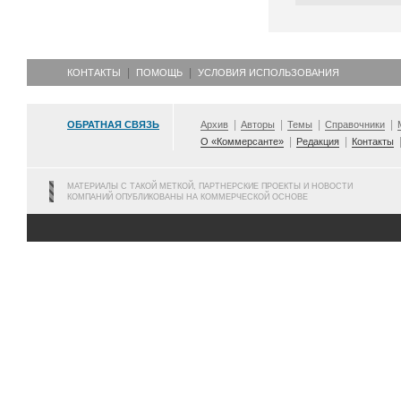
КОНТАКТЫ
ПОМОЩЬ
УСЛОВИЯ ИСПОЛЬЗОВАНИЯ
ОБРАТНАЯ СВЯЗЬ
Архив
Авторы
Темы
Справочники
О «Коммерсанте»
Редакция
Контакты
МАТЕРИАЛЫ С ТАКОЙ МЕТКОЙ, ПАРТНЕРСКИЕ ПРОЕКТЫ И НОВОСТИ
КОМПАНИЙ ОПУБЛИКОВАНЫ НА КОММЕРЧЕСКОЙ ОСНОВЕ