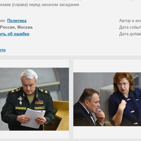
мзаев (справа) перед началом заседания.
рия:
Политика
Автор и аг
Россия, Москва
Дата собы
ить об ошибке
Дата доба
ото