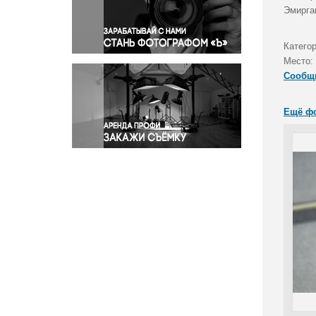
Правосудие
Эмирга
Происшествия и конфликты
Религия
Катего
Место:
Светская жизнь
Сообщ
Спорт
Экология
Ещё ф
Экономика и бизнес