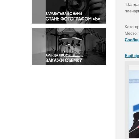
Правосудие
"Валда
пленар
Происшествия и конфликты
Религия
Катего
Светская жизнь
Место:
Спорт
Сообщ
Экология
Экономика и бизнес
Ещё ф