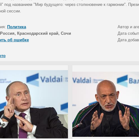
й" под названием "Мир будущего: через столкновение к гармонии". През
ной сессии.
рия:
Политика
Автор и аг
Россия, Краснодарский край, Сочи
Дата собы
ить об ошибке
Дата доба
ото