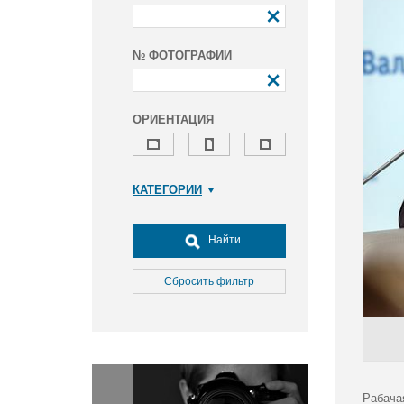
№ ФОТОГРАФИИ
ОРИЕНТАЦИЯ
КАТЕГОРИИ
Армия и ВПК
Досуг, туризм и отдых
Найти
Культура
Медицина
Сбросить фильтр
Наука
Образование
Общество
Окружающая среда
Политика
Рабача