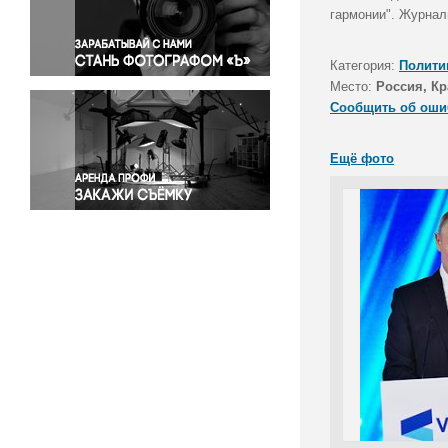
Правосудие
гармонии". Журнал
Происшествия и конфликты
Религия
Категория:
Полити
Место:
Россия, Кр
Светская жизнь
Сообщить об оши
Спорт
Экология
Ещё фото
Экономика и бизнес