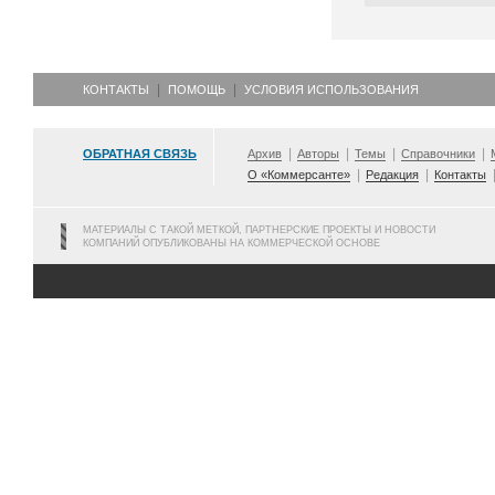
КОНТАКТЫ
ПОМОЩЬ
УСЛОВИЯ ИСПОЛЬЗОВАНИЯ
ОБРАТНАЯ СВЯЗЬ
Архив
Авторы
Темы
Справочники
О «Коммерсанте»
Редакция
Контакты
МАТЕРИАЛЫ С ТАКОЙ МЕТКОЙ, ПАРТНЕРСКИЕ ПРОЕКТЫ И НОВОСТИ
КОМПАНИЙ ОПУБЛИКОВАНЫ НА КОММЕРЧЕСКОЙ ОСНОВЕ