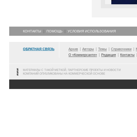
КОНТАКТЫ
ПОМОЩЬ
УСЛОВИЯ ИСПОЛЬЗОВАНИЯ
ОБРАТНАЯ СВЯЗЬ
Архив
Авторы
Темы
Справочники
О «Коммерсанте»
Редакция
Контакты
МАТЕРИАЛЫ С ТАКОЙ МЕТКОЙ, ПАРТНЕРСКИЕ ПРОЕКТЫ И НОВОСТИ
КОМПАНИЙ ОПУБЛИКОВАНЫ НА КОММЕРЧЕСКОЙ ОСНОВЕ