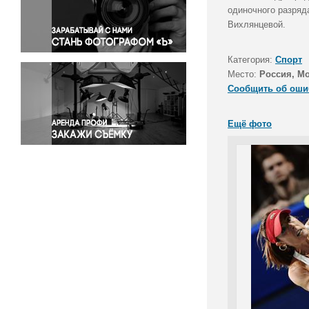
Правосудие
одиночного разряд
Вихлянцевой.
Происшествия и конфликты
Религия
Категория:
Спорт
Светская жизнь
Место:
Россия, М
Спорт
Сообщить об оши
Экология
Экономика и бизнес
Ещё фото