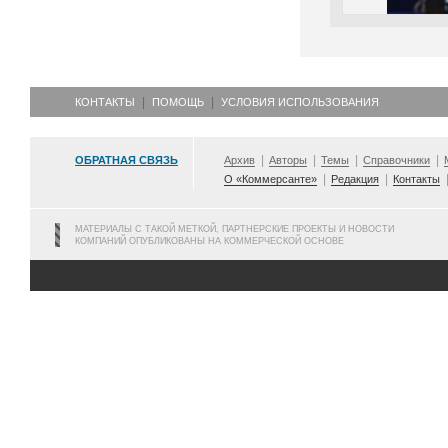
КОНТАКТЫ
ПОМОЩЬ
УСЛОВИЯ ИСПОЛЬЗОВАНИЯ
ОБРАТНАЯ СВЯЗЬ
Архив
Авторы
Темы
Справочники
О «Коммерсанте»
Редакция
Контакты
МАТЕРИАЛЫ С ТАКОЙ МЕТКОЙ, ПАРТНЕРСКИЕ ПРОЕКТЫ И НОВОСТИ
КОМПАНИЙ ОПУБЛИКОВАНЫ НА КОММЕРЧЕСКОЙ ОСНОВЕ