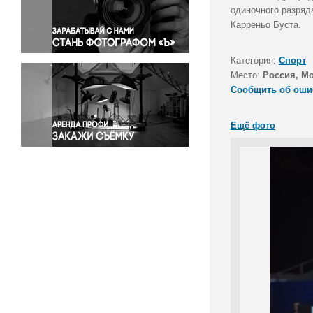
Правосудие
одиночного разряд
Карреньо Буста.
Происшествия и конфликты
Религия
Категория:
Спорт
Светская жизнь
Место:
Россия, М
Спорт
Сообщить об оши
Экология
Экономика и бизнес
Ещё фото