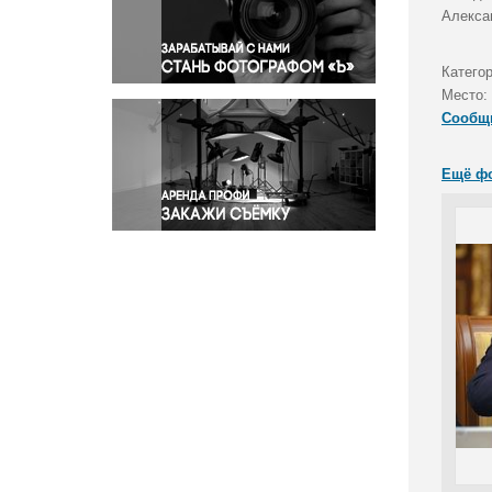
Правосудие
Алекса
Происшествия и конфликты
Религия
Катего
Место:
Светская жизнь
Сообщ
Спорт
Экология
Ещё ф
Экономика и бизнес