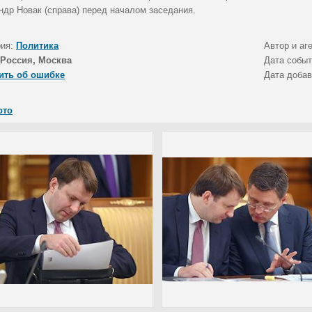
ндр Новак (справа) перед началом заседания.
рия:
Политика
Автор и аг
Россия, Москва
Дата собы
ить об ошибке
Дата доба
ото