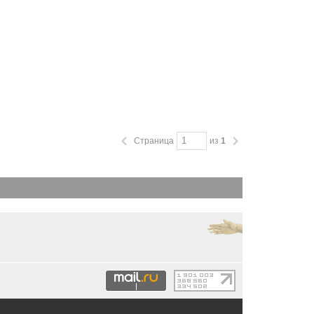
Страница
из
1