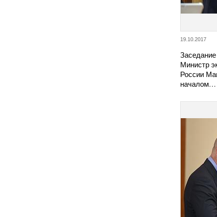
19.10.2017
Заседание
Министр э
России Ма
началом…