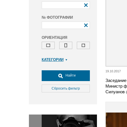
№ ФОТОГРАФИИ
ОРИЕНТАЦИЯ
КАТЕГОРИИ
Армия и ВПК
19.10.2017
Досуг, туризм и отдых
Найти
Заседание
Культура
Министр ф
Медицина
Сбросить фильтр
Силуанов 
Наука
Образование
Общество
Окружающая среда
Политика