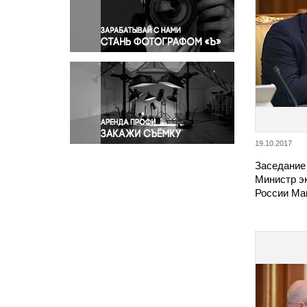
Правосудие
Происшествия и конфликты
Религия
Светская жизнь
Спорт
Экология
Экономика и бизнес
19.10.2017
Заседание
Министр э
России Ма