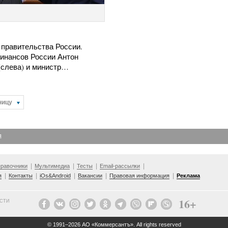
 правительства России.
инансов России Антон
(слева) и министр…
ницу
Я
равочники
Мультимедиа
Тесты
Email-рассылки
я
Контакты
iOs&Android
Вакансии
Правовая информация
Реклама
16+
ОСТИ
© 1991–2026 АО «Коммерсантъ»
. All rights reserved