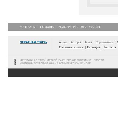
КОНТАКТЫ
ПОМОЩЬ
УСЛОВИЯ ИСПОЛЬЗОВАНИЯ
ОБРАТНАЯ СВЯЗЬ
Архив
Авторы
Темы
Справочники
О «Коммерсанте»
Редакция
Контакты
МАТЕРИАЛЫ С ТАКОЙ МЕТКОЙ, ПАРТНЕРСКИЕ ПРОЕКТЫ И НОВОСТИ
КОМПАНИЙ ОПУБЛИКОВАНЫ НА КОММЕРЧЕСКОЙ ОСНОВЕ