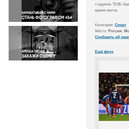
Правосудие
стадионе "ВЭБ Аре
время матча.
Происшествия и конфликты
Религия
Категория:
Спорт
Светская жизнь
Место:
Россия, М
Спорт
Сообщить об оши
Экология
Экономика и бизнес
Ещё фото