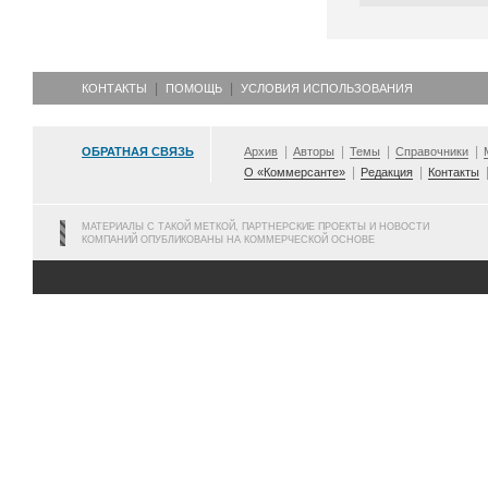
КОНТАКТЫ
ПОМОЩЬ
УСЛОВИЯ ИСПОЛЬЗОВАНИЯ
ОБРАТНАЯ СВЯЗЬ
Архив
Авторы
Темы
Справочники
О «Коммерсанте»
Редакция
Контакты
МАТЕРИАЛЫ С ТАКОЙ МЕТКОЙ, ПАРТНЕРСКИЕ ПРОЕКТЫ И НОВОСТИ
КОМПАНИЙ ОПУБЛИКОВАНЫ НА КОММЕРЧЕСКОЙ ОСНОВЕ