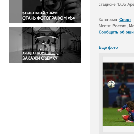
Правосудие
стадионе "ВЭБ Аре
Происшествия и конфликты
Религия
Категория:
Спорт
Место:
Россия, М
Светская жизнь
Сообщить об оши
Спорт
Экология
Ещё фото
Экономика и бизнес