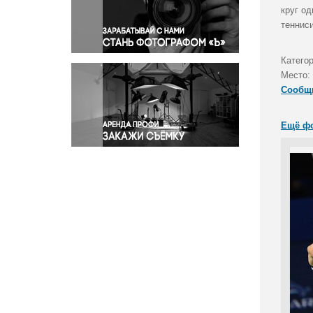
Правосудие
круг о
теннис
Происшествия и конфликты
Религия
Катего
Светская жизнь
Место:
Спорт
Сообщ
Экология
Экономика и бизнес
Ещё ф