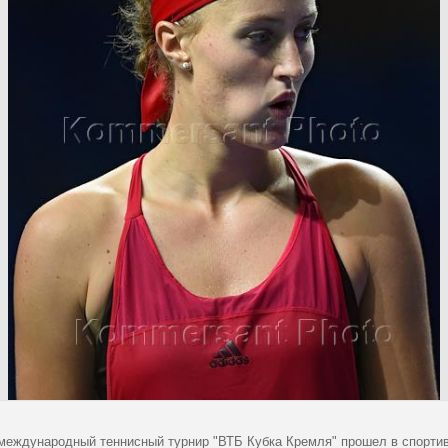
 международный теннисный турнир "ВТБ Кубка Кремля" прошел в спортив