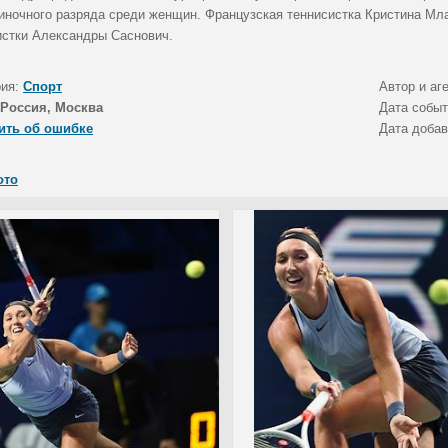
диночного разряда среди женщин. Французская теннисистка Кристина Мл
истки Александры Саснович.
рия:
Спорт
Автор и аг
Россия, Москва
Дата собы
ить об ошибке
Дата доба
ото