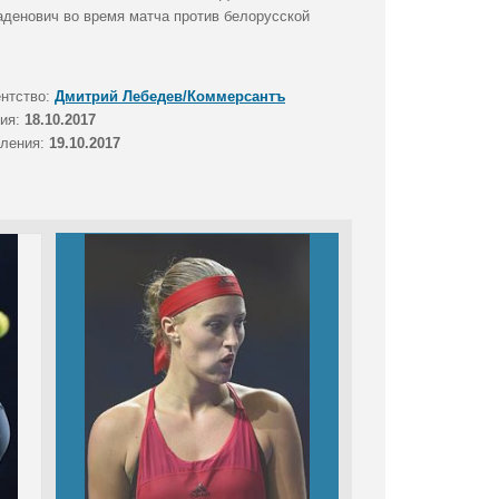
аденович во время матча против белорусской
ентство:
Дмитрий Лебедев/Коммерсантъ
тия:
18.10.2017
вления:
19.10.2017