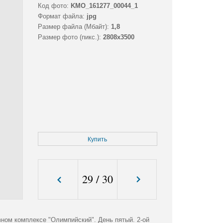
Код фото:
KMO_161277_00044_1
Формат файла:
jpg
Размер файла (Мбайт):
1,8
Размер фото (пикс.):
2808x3500
Купить
29
/
30
ном комплексе "Олимпийский". День пятый. 2-ой