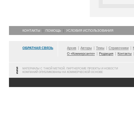
КОНТАКТЫ
ПОМОЩЬ
УСЛОВИЯ ИСПОЛЬЗОВАНИЯ
ОБРАТНАЯ СВЯЗЬ
Архив
Авторы
Темы
Справочники
О «Коммерсанте»
Редакция
Контакты
МАТЕРИАЛЫ С ТАКОЙ МЕТКОЙ, ПАРТНЕРСКИЕ ПРОЕКТЫ И НОВОСТИ
КОМПАНИЙ ОПУБЛИКОВАНЫ НА КОММЕРЧЕСКОЙ ОСНОВЕ