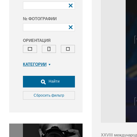
№ ФОТОГРАФИИ
ОРИЕНТАЦИЯ
КАТЕГОРИИ
Армия и ВПК
Досуг, туризм и отдых
Найти
Культура
Медицина
Сбросить фильтр
Наука
Образование
Общество
Окружающая среда
Политика
XXVIII международ