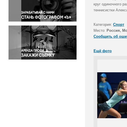
Правосудие
круг одиночного р
теннисистки Алекс
Происшествия и конфликты
Религия
Категория:
Спорт
Светская жизнь
Место:
Россия, М
Спорт
Сообщить об оши
Экология
Экономика и бизнес
Ещё фото