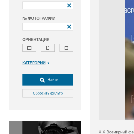
№ ФОТОГРАФИИ
ОРИЕНТАЦИЯ
КАТЕГОРИИ
Армия и ВПК
Досуг, туризм и отдых
Найти
Культура
Медицина
Сбросить фильтр
Наука
Образование
Общество
Окружающая среда
Политика
XIX Всемирный фес