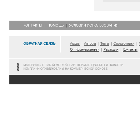
КОНТАКТЫ
ПОМОЩЬ
УСЛОВИЯ ИСПОЛЬЗОВАНИЯ
ОБРАТНАЯ СВЯЗЬ
Архив
Авторы
Темы
Справочники
О «Коммерсанте»
Редакция
Контакты
МАТЕРИАЛЫ С ТАКОЙ МЕТКОЙ, ПАРТНЕРСКИЕ ПРОЕКТЫ И НОВОСТИ
КОМПАНИЙ ОПУБЛИКОВАНЫ НА КОММЕРЧЕСКОЙ ОСНОВЕ