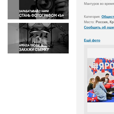
Правосудие
Мантуров во время
Происшествия и конфликты
Религия
Категория:
Общест
Место:
Россия, Кр
Светская жизнь
Сообщить об оши
Спорт
Экология
Ещё фото
Экономика и бизнес