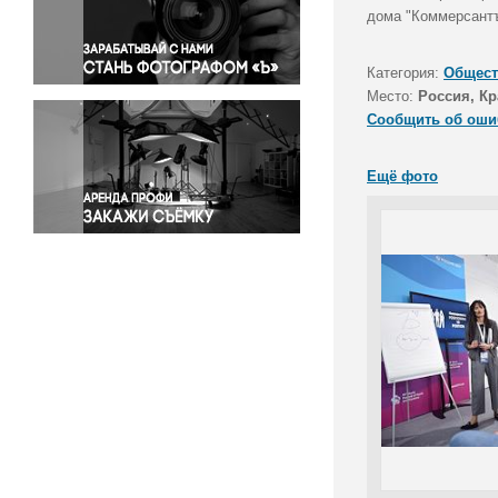
Правосудие
дома "Коммерсант
Происшествия и конфликты
Религия
Категория:
Общест
Место:
Россия, Кр
Светская жизнь
Сообщить об оши
Спорт
Экология
Ещё фото
Экономика и бизнес