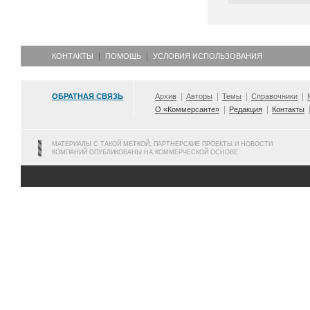
КОНТАКТЫ
ПОМОЩЬ
УСЛОВИЯ ИСПОЛЬЗОВАНИЯ
ОБРАТНАЯ СВЯЗЬ
Архив
Авторы
Темы
Справочники
О «Коммерсанте»
Редакция
Контакты
МАТЕРИАЛЫ С ТАКОЙ МЕТКОЙ, ПАРТНЕРСКИЕ ПРОЕКТЫ И НОВОСТИ
КОМПАНИЙ ОПУБЛИКОВАНЫ НА КОММЕРЧЕСКОЙ ОСНОВЕ