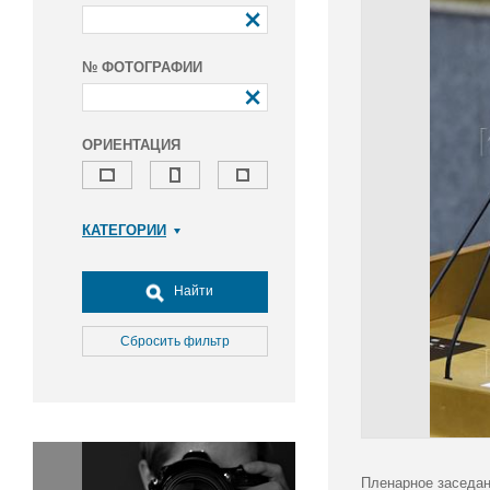
№ ФОТОГРАФИИ
ОРИЕНТАЦИЯ
КАТЕГОРИИ
Армия и ВПК
Досуг, туризм и отдых
Найти
Культура
Медицина
Сбросить фильтр
Наука
Образование
Общество
Окружающая среда
Политика
Пленарное заседан