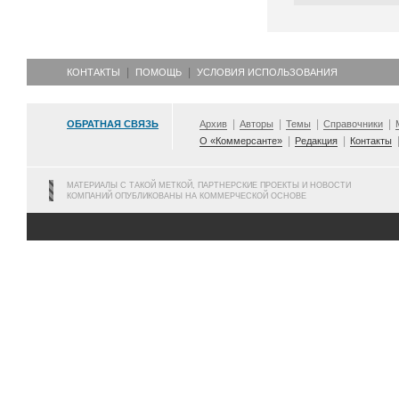
КОНТАКТЫ
ПОМОЩЬ
УСЛОВИЯ ИСПОЛЬЗОВАНИЯ
ОБРАТНАЯ СВЯЗЬ
Архив
Авторы
Темы
Справочники
О «Коммерсанте»
Редакция
Контакты
МАТЕРИАЛЫ С ТАКОЙ МЕТКОЙ, ПАРТНЕРСКИЕ ПРОЕКТЫ И НОВОСТИ
КОМПАНИЙ ОПУБЛИКОВАНЫ НА КОММЕРЧЕСКОЙ ОСНОВЕ