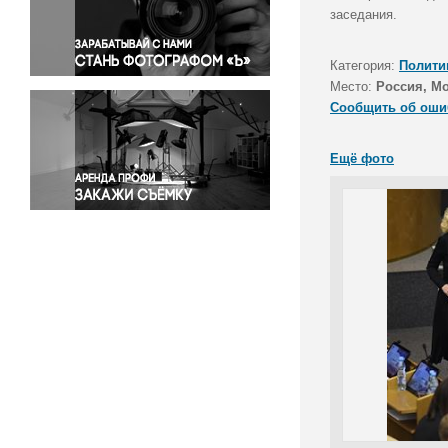
Правосудие
заседания.
Происшествия и конфликты
Религия
Категория:
Полити
Место:
Россия, М
Светская жизнь
Сообщить об оши
Спорт
Экология
Ещё фото
Экономика и бизнес