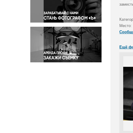
Правосудие
замест
Происшествия и конфликты
Религия
Катего
Место:
Светская жизнь
Сообщ
Спорт
Экология
Ещё ф
Экономика и бизнес