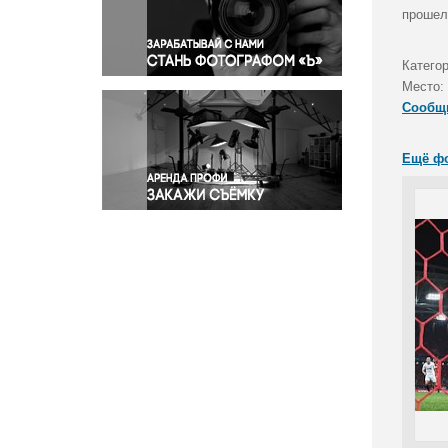
Правосудие
прошел
Происшествия и конфликты
Религия
Катего
Место:
Светская жизнь
Сообщ
Спорт
Экология
Ещё ф
Экономика и бизнес