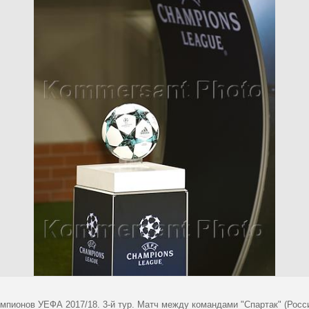
мпионов УЕФА 2017/18. 3-й тур. Матч между командами "Спартак" (Росси