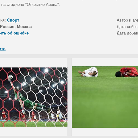
 на стадионе "Открытие Арена".
рия:
Спорт
Автор и аг
Россия, Москва
Дата собы
ить об ошибке
Дата доба
ото