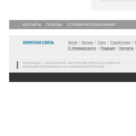
КОНТАКТЫ
ПОМОЩЬ
УСЛОВИЯ ИСПОЛЬЗОВАНИЯ
ОБРАТНАЯ СВЯЗЬ
Архив
Авторы
Темы
Справочники
О «Коммерсанте»
Редакция
Контакты
МАТЕРИАЛЫ С ТАКОЙ МЕТКОЙ, ПАРТНЕРСКИЕ ПРОЕКТЫ И НОВОСТИ
КОМПАНИЙ ОПУБЛИКОВАНЫ НА КОММЕРЧЕСКОЙ ОСНОВЕ