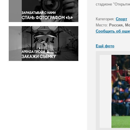
Правосудие
стадионе "Открыти
Происшествия и конфликты
Религия
Категория:
Спорт
Место:
Россия, М
Светская жизнь
Сообщить об оши
Спорт
Экология
Ещё фото
Экономика и бизнес