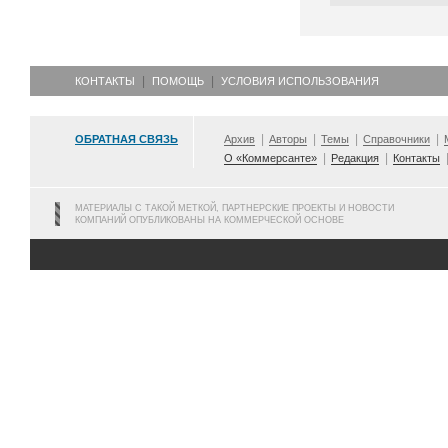
КОНТАКТЫ
ПОМОЩЬ
УСЛОВИЯ ИСПОЛЬЗОВАНИЯ
ОБРАТНАЯ СВЯЗЬ
Архив
Авторы
Темы
Справочники
О «Коммерсанте»
Редакция
Контакты
МАТЕРИАЛЫ С ТАКОЙ МЕТКОЙ, ПАРТНЕРСКИЕ ПРОЕКТЫ И НОВОСТИ
КОМПАНИЙ ОПУБЛИКОВАНЫ НА КОММЕРЧЕСКОЙ ОСНОВЕ