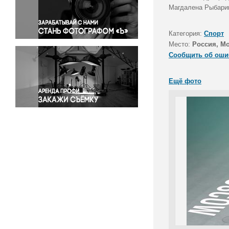
Правосудие
Магдалена Рыбарик
Происшествия и конфликты
Религия
Категория:
Спорт
Место:
Россия, М
Светская жизнь
Сообщить об оши
Спорт
Экология
Ещё фото
Экономика и бизнес