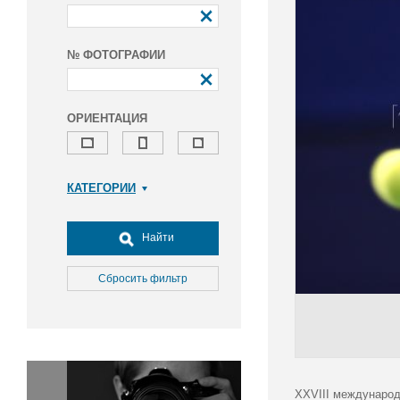
№ ФОТОГРАФИИ
ОРИЕНТАЦИЯ
КАТЕГОРИИ
Армия и ВПК
Досуг, туризм и отдых
Найти
Культура
Медицина
Сбросить фильтр
Наука
Образование
Общество
Окружающая среда
Политика
XXVIII международ