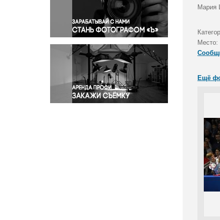
Правосудие
Мария 
Происшествия и конфликты
Религия
Катего
Место:
Светская жизнь
Сообщ
Спорт
Экология
Ещё ф
Экономика и бизнес