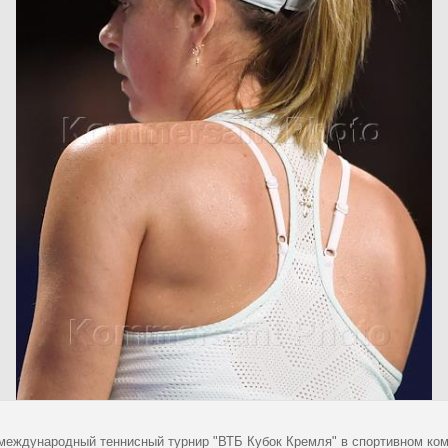
 международный теннисный турнир "ВТБ Кубок Кремля" в спортивном ком